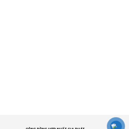
à ngăn chặn các chuyển động không mong muốn.
hể được thiết kế cho các môi trường khác nhau,
video từ camera an ninh. Một số đầu ghi hình
i từ camera an ninh. Để có hiệu suất tốt nhất,
 camera an ninh và các phụ kiện khác như đầu