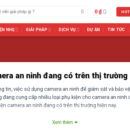
0
₫
HOT
ỆN NHẸ
GIẢI PHÁP
DỊCH VỤ
DỰ ÁN
TIN TỨC
ra an ninh đang có trên thị trường 
 tin, việc sử dụng camera an ninh để giám sát và bảo vệ 
g đang cung cấp nhiều loại phụ kiện cho camera an ninh đ
ện camera an ninh đang có trên thị trường hiện nay.
Xem thêm