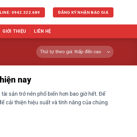
LINE: 0942.322.689
ĐĂNG KÝ NHẬN BÁO GIÁ
GIỚI THIỆU
LIÊN HỆ
hiện nay
tài sản trở nên phổ biến hơn bao giờ hết. Để
ể cải thiện hiệu suất và tính năng của chúng.