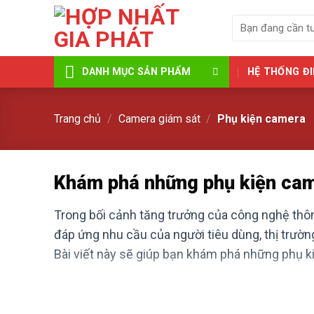
Skip
Tìm
to
kiếm:
content
HỆ THỐNG ĐI
DANH MỤC SẢN PHẨM
Trang chủ
/
Camera giám sát
/
Phụ kiện camera
Khám phá những phụ kiện came
Trong bối cảnh tăng trưởng của công nghệ thông
đáp ứng nhu cầu của người tiêu dùng, thị trườn
Bài viết này sẽ giúp bạn khám phá những phụ ki
1. Khung gắn camera