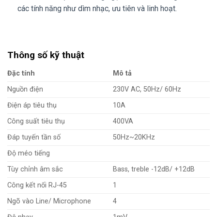
các tính năng như dìm nhạc, ưu tiên và linh hoạt.
Thông số kỹ thuật
Đặc tính
Mô tả
Nguồn điện
230V AC, 50Hz/ 60Hz
Điện áp tiêu thụ
10A
Công suất tiêu thụ
400VA
Đáp tuyến tần số
50Hz~20KHz
Độ méo tiếng
Tùy chỉnh âm sắc
Bass, treble -12dB/ +12dB
Công kết nối RJ-45
1
Ngõ vào Line/ Microphone
4