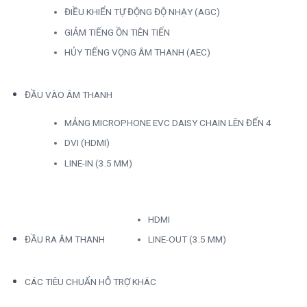
ĐIỀU KHIỂN TỰ ĐỘNG ĐỘ NHẠY (AGC)
GIẢM TIẾNG ỒN TIÊN TIẾN
HỦY TIẾNG VỌNG ÂM THANH (AEC)
ĐẦU VÀO ÂM THANH
MẢNG MICROPHONE EVC DAISY CHAIN LÊN ĐẾN 4
DVI (HDMI)
LINE-IN (3.5 MM)
HDMI
ĐẦU RA ÂM THANH
LINE-OUT (3.5 MM)
CÁC TIÊU CHUẨN HỖ TRỢ KHÁC