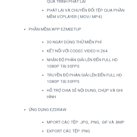
QUÁ TRÌNH PHÁT LẠI
PHÁT LẠI VÀ CHUYỂN ĐỔI TỆP QUA PHẦN
MỀM VCPLAYER (.MOV/.MP4)
PHẦN MỀM/APP EZMEETUP
30 NGÀY DÙNG THỬ MIỄN PHÍ
KẾT NỐI VỚI CODEC VIDEO H.264
NHẬN ĐỘ PHÂN GIẢI LÊN ĐẾN FULL HD
1080P TẠI 30FPS
TRUYỀN ĐỘ PHÂN GIẢI LÊN ĐẾN FULL HD
1080P TẠI 30FPS
HỖ TRỢ CHIA SẺ NỘI DUNG, CHỤP VÀ GHI
HÌNH
ỨNG DỤNG EZDRAW
MPORT CÁC TỆP .JPG, .PNG, .GIF VÀ .BMP
EXPORT CÁC TỆP .PNG