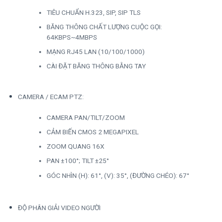
TIÊU CHUẨN H.323, SIP, SIP TLS
BĂNG THÔNG CHẤT LƯỢNG CUỘC GỌI:
64KBPS~4MBPS
MẠNG RJ45 LAN (10/100/1000)
CÀI ĐẶT BĂNG THÔNG BẰNG TAY
CAMERA / ECAM PTZ:
CAMERA PAN/TILT/ZOOM
CẢM BIẾN CMOS 2 MEGAPIXEL
ZOOM QUANG 16X
PAN ±100°; TILT ±25°
GÓC NHÌN (H): 61°, (V): 35°, (ĐƯỜNG CHÉO): 67°
ĐỘ PHÂN GIẢI VIDEO NGƯỜI