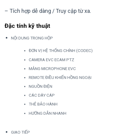
– Tích hợp dễ dàng / Truy cập từ xa.
Đặc tính kỹ thuật
NỘI DUNG TRONG HỘP
ĐƠN VỊ HỆ THỐNG CHÍNH (CODEC)
CAMERA EVC ECAM PTZ
MẢNG MICROPHONE EVC
REMOTE ĐIỀU KHIỂN HỒNG NGOẠI
NGUỒN ĐIỆN
CÁC DÂY CÁP
THẺ BẢO HÀNH
HƯỚNG DẪN NHANH
GIAO TIẾP