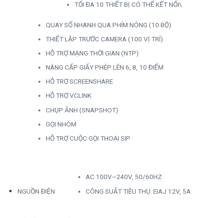
TỐI ĐA 10 THIẾT BỊ CÓ THỂ KẾT NỐI\
QUAY SỐ NHANH QUA PHÍM NÓNG (10 BỘ)
THIẾT LẬP TRƯỚC CAMERA (100 VỊ TRÍ)
HỖ TRỢ MẠNG THỜI GIAN (NTP)
NÂNG CẤP GIẤY PHÉP LÊN 6, 8, 10 ĐIỂM
HỖ TRỢ SCREENSHARE
HỖ TRỢ VCLINK
CHỤP ẢNH (SNAPSHOT)
GỌI NHÓM
HỖ TRỢ CUỘC GỌI THOẠI SIP
AC 100V~240V, 50/60HZ
NGUỒN ĐIỆN
CÔNG SUẤT TIÊU THỤ: EIAJ 12V, 5A