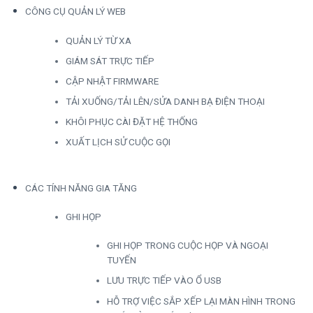
CÔNG CỤ QUẢN LÝ WEB
QUẢN LÝ TỪ XA
GIÁM SÁT TRỰC TIẾP
CẬP NHẬT FIRMWARE
TẢI XUỐNG/TẢI LÊN/SỬA DANH BẠ ĐIỆN THOẠI
KHÔI PHỤC CÀI ĐẶT HỆ THỐNG
XUẤT LỊCH SỬ CUỘC GỌI
CÁC TÍNH NĂNG GIA TĂNG
GHI HỌP
GHI HỌP TRONG CUỘC HỌP VÀ NGOẠI
TUYẾN
LƯU TRỰC TIẾP VÀO Ổ USB
HỖ TRỢ VIỆC SẮP XẾP LẠI MÀN HÌNH TRONG