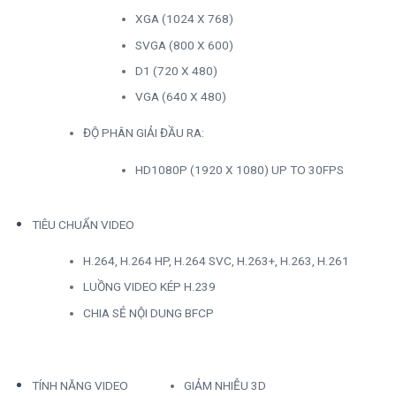
XGA (1024 X 768)
SVGA (800 X 600)
D1 (720 X 480)
VGA (640 X 480)
ĐỘ PHÂN GIẢI ĐẦU RA:
HD1080P (1920 X 1080) UP TO 30FPS
TIÊU CHUẨN VIDEO
H.264, H.264 HP, H.264 SVC, H.263+, H.263, H.261
LUỒNG VIDEO KÉP H.239
CHIA SẺ NỘI DUNG BFCP
TÍNH NĂNG VIDEO
GIẢM NHIỄU 3D