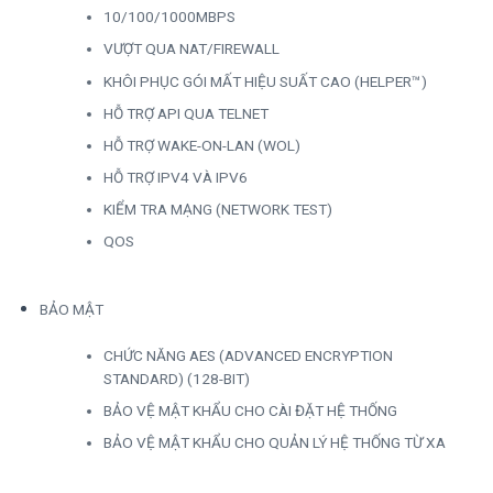
10/100/1000MBPS
VƯỢT QUA NAT/FIREWALL
KHÔI PHỤC GÓI MẤT HIỆU SUẤT CAO (HELPER™)
HỖ TRỢ API QUA TELNET
HỖ TRỢ WAKE-ON-LAN (WOL)
HỖ TRỢ IPV4 VÀ IPV6
KIỂM TRA MẠNG (NETWORK TEST)
QOS
BẢO MẬT
CHỨC NĂNG AES (ADVANCED ENCRYPTION
STANDARD) (128-BIT)
BẢO VỆ MẬT KHẨU CHO CÀI ĐẶT HỆ THỐNG
BẢO VỆ MẬT KHẨU CHO QUẢN LÝ HỆ THỐNG TỪ XA