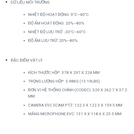
DỮ LIỆU MÔI TRƯỜNG
NHIỆT ĐỘ HOẠT ĐỘNG: 0°C~40°C
ĐỘ ẨM HOẠT ĐỘNG: 20%~80%
NHIỆT ĐỘ LƯU TRỮ: -20°C~60°C
ĐỘ ẨM LƯU TRỮ: 20%~80%
ĐẶC ĐIỂM VẬT LÝ
KÍCH THƯỚC HỘP: 378 X 297 X 224 MM
TRỌNG LƯỢNG HỘP: 5.98KG (13.19LBS)
ĐƠN VỊ HỆ THỐNG CHÍNH (CODEC): 320 X 262.7 X 37.2
MM
CAMERA EVC ECAM PTZ: 122.3 X 122.3 X 159.5 MM
MẢNG MICROPHONE EVC: 131.9 X 118.6 X 25.5 MM