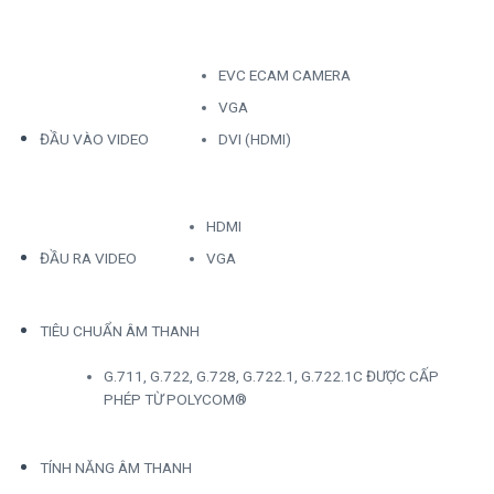
EVC ECAM CAMERA
VGA
ĐẦU VÀO VIDEO
DVI (HDMI)
HDMI
ĐẦU RA VIDEO
VGA
TIÊU CHUẨN ÂM THANH
G.711, G.722, G.728, G.722.1, G.722.1C ĐƯỢC CẤP
PHÉP TỪ POLYCOM®
TÍNH NĂNG ÂM THANH