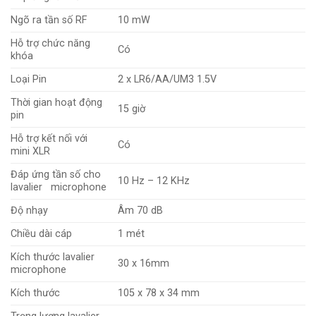
Ngõ ra tần số RF
10 mW
Hỗ trợ chức năng
Có
khóa
Loại Pin
2 x LR6/AA/UM3 1.5V
Thời gian hoạt động
15 giờ
pin
Hỗ trợ kết nối với
Có
mini XLR
Đáp ứng tần số cho
10 Hz – 12 KHz
lavalier microphone
Độ nhạy
Âm 70 dB
Chiều dài cáp
1 mét
Kích thước lavalier
30 x 16mm
microphone
Kích thước
105 x 78 x 34 mm