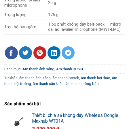
Trọng lượng lavalier
20 g
microphone
Trọng lượng
176 g
1 bộ phát không dây belt-pack 1 micro
Trọn bộ bao gồm
cài áo lavalier microphone (MW1-LMC)
Danh mục:
Âm thanh ánh sáng
,
Âm thanh BOSCH
Từ khóa:
âm thanh ánh sáng
,
âm thanh bosch
,
âm thanh hội thảo
,
âm
thanh hội trường
,
âm thanh sân khấu
,
âm thanh thông báo
Sản phẩm nổi bật
Thiết bị chia sẻ không dây Wireless Dongle
Maxhub WT01A
3.020.000
₫