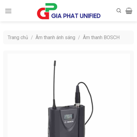
Skip
to
content
Trang chủ
/
Âm thanh ánh sáng
/
Âm thanh BOSCH