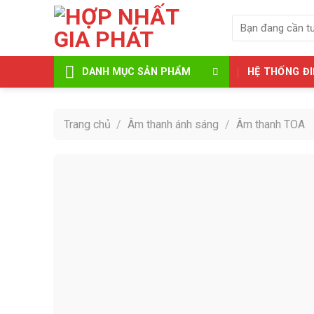
Skip
Tìm
to
kiếm:
content
HỆ THỐNG ĐI
DANH MỤC SẢN PHẨM
Trang chủ
/
Âm thanh ánh sáng
/
Âm thanh TOA