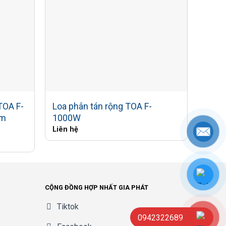
).
TOA F-
Loa phân tán rộng TOA F-
Loa 
Âm
1000W
SC-
Liên hệ
Liên 
CỘNG ĐỒNG HỢP NHẤT GIA PHÁT
Tiktok
0942322689