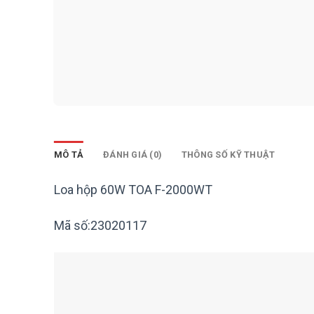
MÔ TẢ
ĐÁNH GIÁ (0)
THÔNG SỐ KỸ THUẬT
Loa hộp 60W TOA F-2000WT
Mã số:23020117