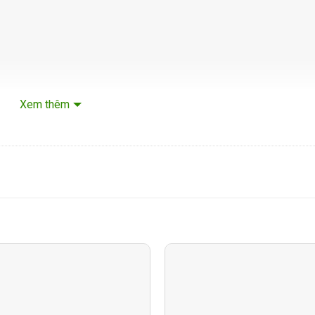
Xem thêm
hộp 60W TOA F-2000WT
án rộng, hiệu quả cao.