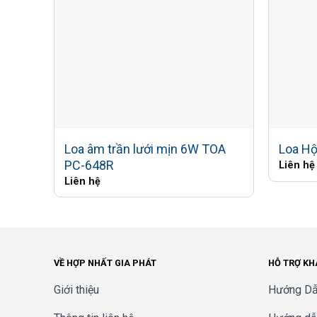
-Loa còi tần số cao hình bát giác, phủ âm khu v
-Loa tần số cao hình vòm và loa trầm tần số th
-Có thể thay đổi trở kháng dễ dàng từ mức trở 
-Giá đỡ loa da dạng đáp ứng mọi nhu cầu lắp đặ
Loa âm trần lưới mịn 6W TOA
Loa H
PC-648R
Liên hệ
-Có đáp tuyến tần số rộng: 65 – 20000Hz.
Liên hệ
-Loa hình nón 20cm (tần số thấp) và dome twe
-Góc định hướng theo chiều ngang: 110º, theo 
VỀ HỢP NHẤT GIA PHÁT
HỖ TRỢ K
-Độ nhạy: 92dB.
Giới thiệu
Hướng Dẫ