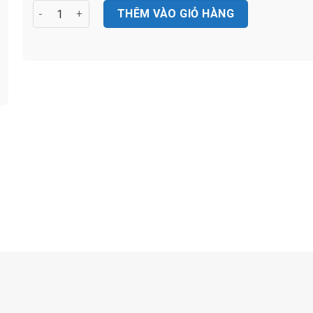
Loa hộp 60W TOA F-2000WT số lượng
THÊM VÀO GIỎ HÀNG