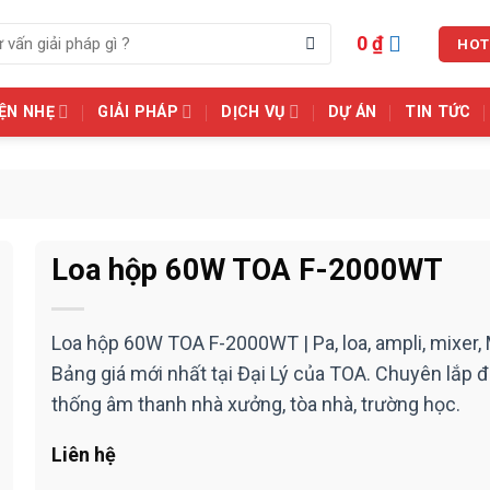
0
₫
HOT
ỆN NHẸ
GIẢI PHÁP
DỊCH VỤ
DỰ ÁN
TIN TỨC
Loa hộp 60W TOA F-2000WT
Loa hộp 60W TOA F-2000WT | Pa, loa, ampli, mixer, 
Bảng giá mới nhất tại Đại Lý của TOA. Chuyên lắp đ
thống âm thanh nhà xưởng, tòa nhà, trường học.
Liên hệ