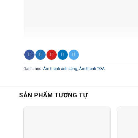
Danh mục:
Âm thanh ánh sáng
,
Âm thanh TOA
SẢN PHẨM TƯƠNG TỰ
Loa 
-Hệ thống loa có 2 kênh phản trầm có độ phân t