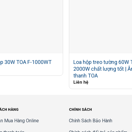
ực rộng.
ấp hình nón.
kháng cao (70V/ 100V line) xuống mức trở kháng thấp (8Ω
t.
Loa hộp treo tường 60W 
ộp 30W TOA F-1000WT
2000W chất lượng tốt | 
thanh TOA
Liên hệ
eter 25mm (tần số cao).
chiều dọc: 100º.
HÁCH HÀNG
CHÍNH SÁCH
n Mua Hàng Online
Chính Sách Bảo Hành