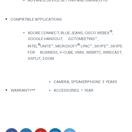
ADVANCE DEVICE SETTING AND DIAGNOSTIC
COMPATIBLE APPLICATIONS
®
ADOBE CONNECT, BLUE JEANS, CISCO WEBEX
,
GOOGLE HANGOUT, GOTOMEETING™,
®
®
INTEL
UNITE™, MICROSOFT
LYNC™, SKYPE™, SKYPE
FOR BUSINESS, V-CUBE, VMIX, WEBRTC, WIRECAST,
XSPLIT, ZOOM
CAMERA, SPEAKERPHONE: 3 YEARS
WARRANTY**
ACCESSORIES: 1 YEAR