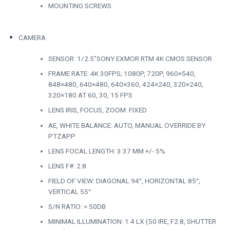
MOUNTING SCREWS
CAMERA
SENSOR: 1/2.5″SONY EXMOR RTM 4K CMOS SENSOR
FRAME RATE: 4K 30FPS; 1080P, 720P, 960×540,
848×480, 640×480, 640×360, 424×240, 320×240,
320×180 AT 60, 30, 15 FPS
LENS IRIS, FOCUS, ZOOM: FIXED
AE, WHITE BALANCE: AUTO, MANUAL OVERRIDE BY
PTZAPP
LENS FOCAL LENGTH: 3.37 MM +/- 5%
LENS F#: 2.8
FIELD OF VIEW: DIAGONAL 94°, HORIZONTAL 85°,
VERTICAL 55°
S/N RATIO: > 50DB
MINIMAL ILLUMINATION: 1.4 LX (50 IRE, F2.8, SHUTTER