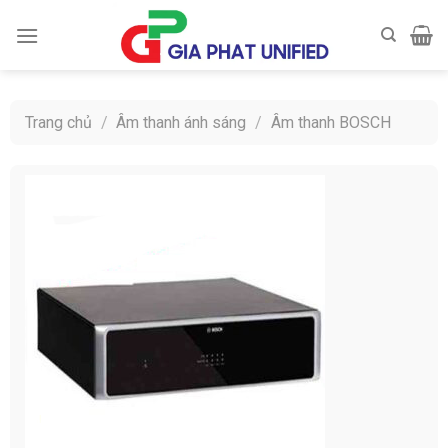
Skip
to
content
Trang chủ
/
Âm thanh ánh sáng
/
Âm thanh BOSCH