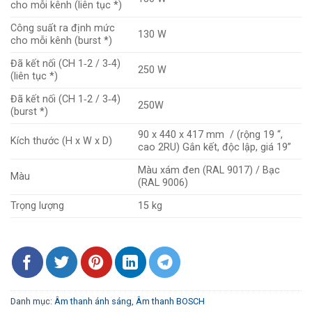
cho mỗi kênh (liên tục *)
Công suất ra định mức
130 W
cho mỗi kênh (burst *)
Đã kết nối (CH 1‑2 / 3‑4)
250 W
(liên tục *)
Đã kết nối (CH 1‑2 / 3‑4)
250W
(burst *)
90 x 440 x 417 mm / (rộng 19 “,
Kích thước (H x W x D)
cao 2RU) Gắn kết, độc lập, giá 19”
Màu xám đen (RAL 9017) / Bạc
Màu
(RAL 9006)
Trọng lượng
15 kg
Danh mục:
Âm thanh ánh sáng
,
Âm thanh BOSCH