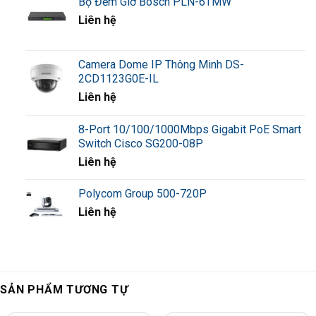
Bộ Đếm Giờ Bosch PLN-6TMW
Liên hệ
Camera Dome IP Thông Minh DS-
2CD1123G0E-IL
Liên hệ
8-Port 10/100/1000Mbps Gigabit PoE Smart
Switch Cisco SG200-08P
Liên hệ
Polycom Group 500-720P
Liên hệ
SẢN PHẨM TƯƠNG TỰ