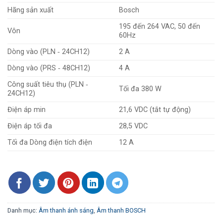
Hãng sản xuất
Bosch
195 đến 264 VAC, 50 đến
Vôn
60Hz
Dòng vào (PLN ‑ 24CH12)
2 A
Dòng vào (PRS ‑ 48CH12)
4 A
Công suất tiêu thụ (PLN ‑
Tối đa 380 W
24CH12)
Điện áp min
21,6 VDC (tắt tự động)
Điện áp tối đa
28,5 VDC
Tối đa Dòng điện tích điện
12 A
Danh mục:
Âm thanh ánh sáng
,
Âm thanh BOSCH