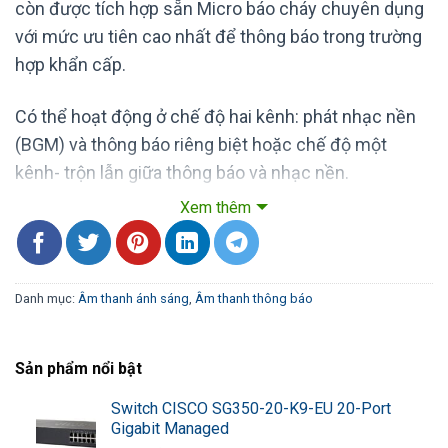
còn được tích hợp sẵn Micro báo cháy chuyên dụng
với mức ưu tiên cao nhất để thông báo trong trường
hợp khẩn cấp.
Có thể hoạt động ở chế độ hai kênh: phát nhạc nền
(BGM) và thông báo riêng biệt hoặc chế độ một
kênh- trộn lẫn giữa thông báo và nhạc nền.
Xem thêm
Chức năng hệ thống FV-200 TOA:
Thông báo chung.
Danh mục:
Âm thanh ánh sáng
,
Âm thanh thông báo
Thông báo chung kết hợp với phát nhạc nền.
Sản phẩm nổi bật
Thông báo khẩn cấp.
Switch CISCO SG350-20-K9-EU 20-Port
Thông báo khẩn cấp / Thông báo chung có ngắt
Gigabit Managed