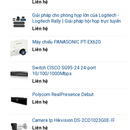
Liên hệ
nhạc nền.
Giải pháp cho phòng họp lớn của Logitech -
FV-200RF là bộ giao tiếp micro chọn vùng chuyên
Logitech Rally | Giải pháp hội họp trực tuyến
báo động điều khiển từ xa được sử dụng để kết nối
Liên hệ
micro thông báo chọn vùng từ xa RM-200M trong hệ
thống di tản, chuông báo 4 âm sắc.
Máy chiếu PANASONIC PT-EX620
Liên hệ
Switch CISCO SG95-24 24-port
10/100/1000Mbps
Liên hệ
Polycom RealPresence Debut
Liên hệ
Camera Ip Hikvision DS-2CD1023G0E-IF
Liên hệ