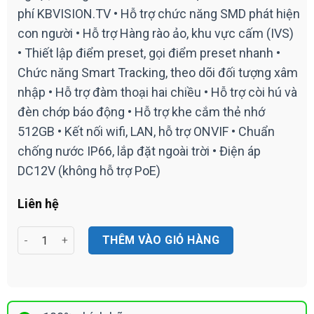
phí KBVISION.TV • Hỗ trợ chức năng SMD phát hiện
con người • Hỗ trợ Hàng rào ảo, khu vực cấm (IVS)
• Thiết lập điểm preset, gọi điểm preset nhanh •
Chức năng Smart Tracking, theo dõi đối tượng xâm
nhập • Hỗ trợ đàm thoại hai chiều • Hỗ trợ còi hú và
đèn chớp báo động • Hỗ trợ khe cắm thẻ nhớ
512GB • Kết nối wifi, LAN, hỗ trợ ONVIF • Chuẩn
chống nước IP66, lắp đặt ngoài trời • Điện áp
DC12V (không hỗ trợ PoE)
Liên hệ
Camera KBVISION KX-AF5016WPN-AL số lượng
THÊM VÀO GIỎ HÀNG