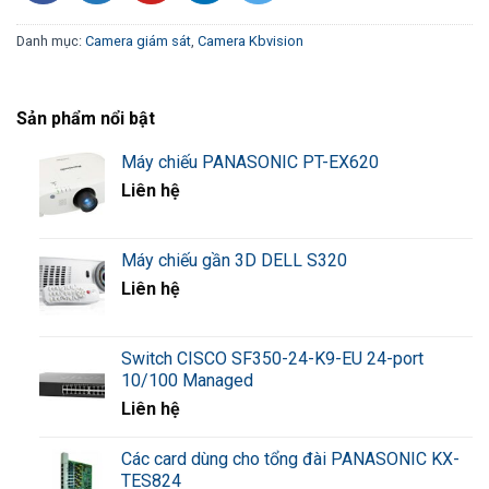
• Hỗ trợ khe cắm thẻ nhớ 512GB
Danh mục:
Camera giám sát
,
Camera Kbvision
• Kết nối wifi, LAN, hỗ trợ ONVIF
Sản phẩm nổi bật
• Chuẩn chống nước IP66, lắp đặt ngoài trời
Máy chiếu PANASONIC PT-EX620
Liên hệ
• Điện áp DC12V (không hỗ trợ PoE)
Download Brochure Download Image
Máy chiếu gần 3D DELL S320
Liên hệ
Switch CISCO SF350-24-K9-EU 24-port
10/100 Managed
Liên hệ
Các card dùng cho tổng đài PANASONIC KX-
TES824