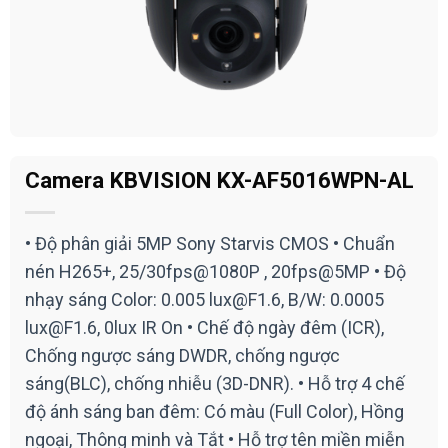
Camera KBVISION KX-AF5016WPN-AL
• Độ phân giải 5MP Sony Starvis CMOS • Chuẩn
nén H265+, 25/30fps@1080P , 20fps@5MP • Độ
nhạy sáng Color: 0.005 lux@F1.6, B/W: 0.0005
lux@F1.6, 0lux IR On • Chế độ ngày đêm (ICR),
Chống ngược sáng DWDR, chống ngược
sáng(BLC), chống nhiễu (3D-DNR). • Hỗ trợ 4 chế
độ ánh sáng ban đêm: Có màu (Full Color), Hồng
ngoại, Thông minh và Tắt • Hỗ trợ tên miền miễn