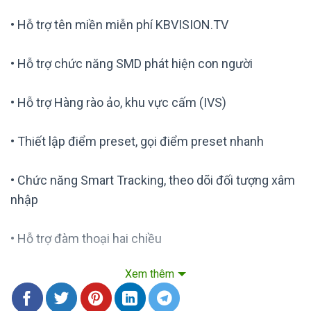
• Hỗ trợ tên miền miễn phí KBVISION.TV
• Hỗ trợ chức năng SMD phát hiện con người
• Hỗ trợ Hàng rào ảo, khu vực cấm (IVS)
• Thiết lập điểm preset, gọi điểm preset nhanh
• Chức năng Smart Tracking, theo dõi đối tượng xâm
nhập
• Hỗ trợ đàm thoại hai chiều
Xem thêm
• Hỗ trợ còi hú và đèn chớp báo động