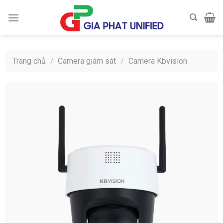
Skip
to
content
Trang chủ
/
Camera giám sát
/
Camera Kbvision