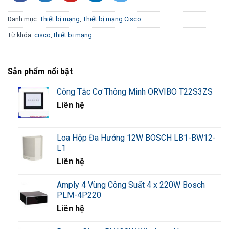
Danh mục:
Thiết bị mạng
,
Thiết bị mạng Cisco
– Cung cấp âm thanh chất lượng cao, rõ ràng, sử
Từ khóa:
cisco
,
thiết bị mạng
dụng các tính năng chất lượng âm thanh tiên tiến
(QoS) và gói mã hóa âm thanh hàng đầu trong ngành
(SIP).
Sản phẩm nổi bật
Công Tắc Cơ Thông Minh ORVIBO T22S3ZS
– Bao gồm hai cổng điện thoại tiêu chuẩn, mỗi cổng
Liên hệ
có một số điện thoại độc lập, để sử dụng với máy fax
hoặc thiết bị điện thoại analog.
Loa Hộp Đa Hướng 12W BOSCH LB1-BW12-
L1
– Tương thích với tất cả các tiêu chuẩn âm thanh và
Liên hệ
dữ liệu trong ngành và các tính năng điện thoại thông
thường như caller ID, call waiting và voicemail.
Amply 4 Vùng Công Suất 4 x 220W Bosch
PLM-4P220
– Bao gồm một tiện ích cấu hình dựa trên web dễ sử
Liên hệ
dụng để triển khai dễ dàng.