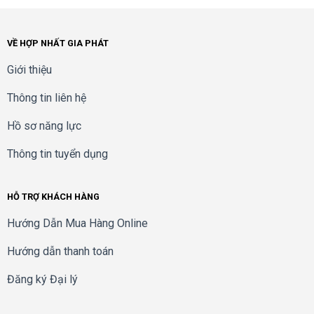
cung cấp dịch vụ VoIP trên Internet như caller ID, call
waiting, voicemail, call forwarding, distinctive ring, và
VỀ HỢP NHẤT GIA PHÁT
nhiều tính năng khác để cung cấp một giải pháp
VoIP chất lượng cao, hoàn chỉnh, phải chăng và đáng
Giới thiệu
tin cậy.
Thông tin liên hệ
Cài đặt và thay đổi dễ dàng
: Tiện ích cấu hình trên
Hồ sơ năng lực
web cho phép triển khai nhanh chóng và thay đổi dễ
Thông tin tuyển dụng
dàng.
–
Bảo hành: 12 tháng.
HỖ TRỢ KHÁCH HÀNG
Hướng Dẫn Mua Hàng Online
Hướng dẫn thanh toán
Đăng ký Đại lý