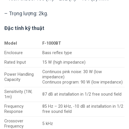
– Trọng lượng: 2kg.
Đặc tính kỹ thuật
Model
F-1000BT
Enclosure
Bass reflex type
Rated Input
15 W (high impedance)
Continuos pink noise: 30 W (low
Power Handling
impedance)
Capacity
Continuos program: 90 W (low impedance)
Sensitivity (1W,
87 dB at installation in 1/2 free sound field
1m)
Frequency
85 Hz – 20 kHz, -10 dB at installation in 1/2
Response
free sound field
Crossover
5 kHz
Frequency