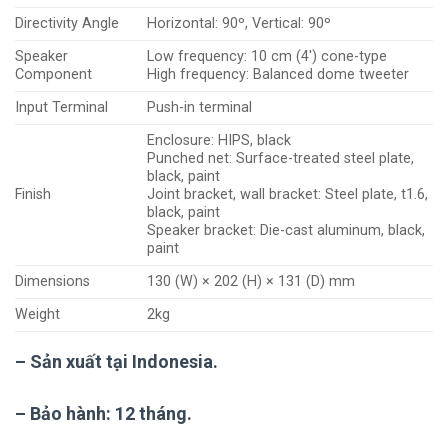
Directivity Angle
Horizontal: 90º, Vertical: 90º
Speaker
Low frequency: 10 cm (4′) cone-type
Component
High frequency: Balanced dome tweeter
Input Terminal
Push-in terminal
Enclosure: HIPS, black
Punched net: Surface-treated steel plate,
black, paint
Finish
Joint bracket, wall bracket: Steel plate, t1.6,
black, paint
Speaker bracket: Die-cast aluminum, black,
paint
Dimensions
130 (W) × 202 (H) × 131 (D) mm
Weight
2kg
– Sản xuất tại Indonesia.
– Bảo hành: 12 tháng.