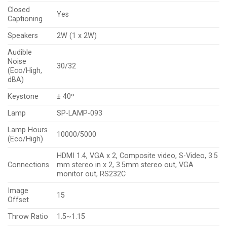
Closed
Yes
Captioning
Speakers
2W (1 x 2W)
Audible
Noise
30/32
(Eco/High,
dBA)
Keystone
± 40º
Lamp
SP-LAMP-093
Lamp Hours
10000/5000
(Eco/High)
HDMI 1.4, VGA x 2, Composite video, S-Video, 3.5
Connections
mm stereo in x 2, 3.5mm stereo out, VGA
monitor out, RS232C
Image
15
Offset
Throw Ratio
1.5~1.15