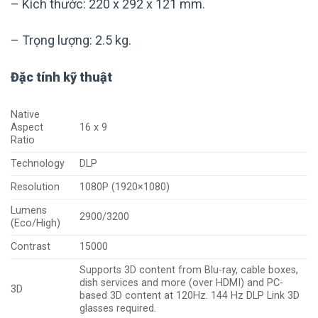
– Kích thước: 220 x 292 x 121 mm.
– Trọng lượng: 2.5 kg.
Đặc tính kỹ thuật
Native
Aspect
16 x 9
Ratio
Technology
DLP
Resolution
1080P (1920×1080)
Lumens
2900/3200
(Eco/High)
Contrast
15000
Supports 3D content from Blu-ray, cable boxes,
dish services and more (over HDMI) and PC-
3D
based 3D content at 120Hz. 144 Hz DLP Link 3D
glasses required.