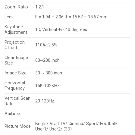
Zoom Ratio
1.2:1
Lens
F = 1.94 – 2.06, f = 15.57 – 18.67 mm
Keystone
1D, Vertical +/- 40 degrees
Adjustment
Projection
110%±2.5%
Offset
Clear Image
60~200 inch
Size
Image Size
30 ~ 300 inch
Horizontal
15K-102KHz
Frequency
Vertical Scan
23-120Hz
Rate
Picture
Bright/ Vivid TV/ Cinema/ Sport/ Football/
Picture Mode
User1/ User2/ (3D)