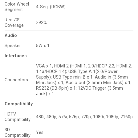
Color Wheel
4-Seg. (RGBW)
Segment
Rec.709
>92%
Coverage
Audio
Speaker
5W x 1
Interfaces
VGA x 1; HDMI 2 (HDMI 1: 2.0/HDCP 2.2; HDMI 2:
1.4a/HDCP 1.4); USB Type A 1(2.0/Power
Supply); USB Type mini B x 1; Audio in (3.5mm
Connectors
Mini Jack) x 1; Audio out (3.5mm Mini Jack) x 1;
RS232 (DB-9pin) x 1; 12VDC Trigger (3.5mm
Jack) x 1
Compatibility
HDTV
480i, 480p, 576i, 576p, 720p, 1080i, 1080p, 2160p
Compatibility
3D
Yes
Compatibility‎