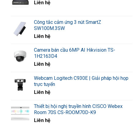
Liên hệ
Hỗ trợ 4 mức ưu tiên hardware queues.
Lên lịch ưu tiên và quay vòng trọng số cân đối (WRR).
Công tắc cảm ứng 3 nút SmartZ
SW100M.3SW
Bảo mật:
Liên hệ
SSH và SSL để bảo mật giao tiếp.
Camera bán cầu 6MP AI Hikvision TS-
Hỗ trợ các tính năng bảo mật như port security, ACLs, và
1H2163D4
RADIUS/TACAC
Liên hệ
IPv6:
Webcam Logitech C930E | Giải pháp hội họp
trực tuyến
Liên hệ
Hỗ trợ IPv6 host mode, IPv6 over Ethernet, và nhiều tính
năng IPv6 khác.
Thiết bị hội nghị truyền hình CISCO Webex
Room 70S CS-ROOM70D-K9
Cáp:
Liên hệ
Sử dụng dây cáp không bọc (UTP) Category 5 trở lên.