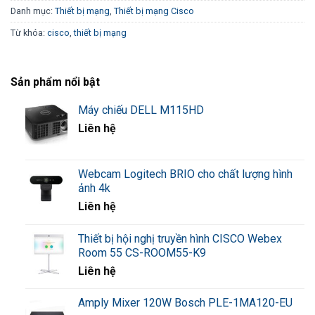
Khả năng chuyển mạch: 12.8 Gbps.
Danh mục:
Thiết bị mạng
,
Thiết bị mạng Cisco
Tốc độ chuyển tiếp: 9.52 mpps với gói tin 64-byte.
Từ khóa:
cisco
,
thiết bị mạng
Layer 2:
Sản phẩm nổi bật
Hỗ trợ Spanning Tree Protocol (STP), Rapid Spanning
Máy chiếu DELL M115HD
Tree (RSTP), và Multiple Spanning Tree (MSTP).
Liên hệ
VLAN: Hỗ trợ tới 256 VLAN đồng thời.
Link Aggregation Control Protocol (LACP).
Webcam Logitech BRIO cho chất lượng hình
ảnh 4k
Layer 3:
Liên hệ
Hỗ trợ định tuyến IPv4 và IPv6.
Thiết bị hội nghị truyền hình CISCO Webex
Room 55 CS-ROOM55-K9
DHCP relay.
Liên hệ
Chất lượng Dịch vụ (QoS):
Amply Mixer 120W Bosch PLE-1MA120-EU