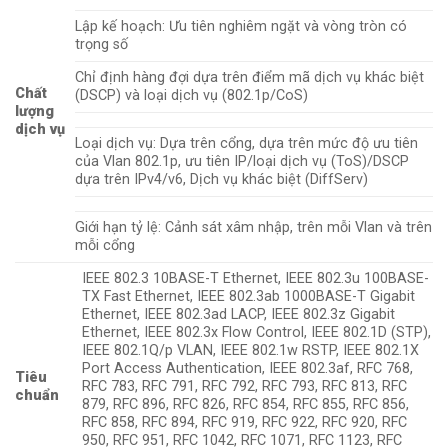
Lập kế hoạch: Ưu tiên nghiêm ngặt và vòng tròn có
trọng số
Chỉ định hàng đợi dựa trên điểm mã dịch vụ khác biệt
Chất
(DSCP) và loại dịch vụ (802.1p/CoS)
lượng
dịch vụ
Loại dịch vụ: Dựa trên cổng, dựa trên mức độ ưu tiên
của Vlan 802.1p, ưu tiên IP/loại dịch vụ (ToS)/DSCP
dựa trên IPv4/v6, Dịch vụ khác biệt (DiffServ)
Giới hạn tỷ lệ: Cảnh sát xâm nhập, trên mỗi Vlan và trên
mỗi cổng
IEEE 802.3 10BASE-T Ethernet, IEEE 802.3u 100BASE-
TX Fast Ethernet, IEEE 802.3ab 1000BASE-T Gigabit
Ethernet, IEEE 802.3ad LACP, IEEE 802.3z Gigabit
Ethernet, IEEE 802.3x Flow Control, IEEE 802.1D (STP),
IEEE 802.1Q/p VLAN, IEEE 802.1w RSTP, IEEE 802.1X
Port Access Authentication, IEEE 802.3af, RFC 768,
Tiêu
RFC 783, RFC 791, RFC 792, RFC 793, RFC 813, RFC
chuẩn
879, RFC 896, RFC 826, RFC 854, RFC 855, RFC 856,
RFC 858, RFC 894, RFC 919, RFC 922, RFC 920, RFC
950, RFC 951, RFC 1042, RFC 1071, RFC 1123, RFC