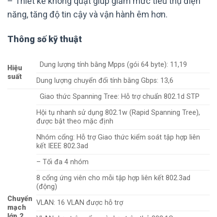
– Thiết kế không quạt giúp giảm mức tiêu thụ điện
năng, tăng độ tin cậy và vận hành êm hơn.
Thông số kỹ thuật
Dung lượng tính bằng Mpps (gói 64 byte): 11,19
Hiệu
suất
Dung lượng chuyển đổi tính bằng Gbps: 13,6
Giao thức Spanning Tree: Hỗ trợ chuẩn 802.1d STP
Hội tụ nhanh sử dụng 802.1w (Rapid Spanning Tree),
được bật theo mặc định
Nhóm cổng: Hỗ trợ Giao thức kiểm soát tập hợp liên
kết IEEE 802.3ad
– Tối đa 4 nhóm
8 cổng ứng viên cho mỗi tập hợp liên kết 802.3ad
(động)
Chuyển
VLAN: 16 VLAN được hỗ trợ
mạch
lớp 2