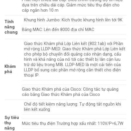
dựa trên chiều dài cáp. Giảm mức tiêu thụ điện cho
cáp ngắn hơn 10 m
Khung hình Jumbo: Kích thước khung hình lên tới 9K
Tính
năng
Bảng MAC: Lên đến 8000 địa chỉ MAC
chung
Giao thức Khám phá Lớp Liên kết (802.1ab) với Phần
mở rộng LLDP-MED: Giao thức Khám phá Lớp Liên kết
cho phép bộ chuyển đổi quảng cáo nhận dạng, cấu
hình và khả năng của nó tới các thiết bị lân cận lưu
trữ dữ liệu trong MIB. LLDP-MED là một cải tiến của
Khám
LLDP bổ sung các phần mở rộng cần thiết cho điện
phá
thoại IP
Giao thức Khám phá của Cisco: Công tắc tự quảng
cáo bằng Giao thức Khám phá của Cisco
Chế độ tiết kiệm năng lượng: Tự động tắt nguồn khi
liên kết xuống
Sự tiêu
thụ
Mức tiêu thụ điện Trường hợp xấu nhất: 110V/P=6,7W
năng