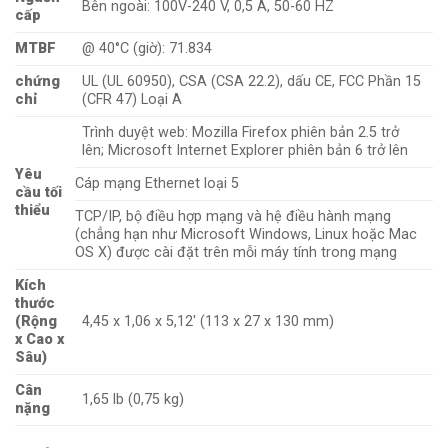
Bên ngoài: 100V-240 V, 0,5 A, 50-60 HZ
cấp
MTBF
@ 40°C (giờ): 71.834
chứng
UL (UL 60950), CSA (CSA 22.2), dấu CE, FCC Phần 15
chỉ
(CFR 47) Loại A
Trình duyệt web: Mozilla Firefox phiên bản 2.5 trở
lên; Microsoft Internet Explorer phiên bản 6 trở lên
Yêu
Cáp mạng Ethernet loại 5
cầu tối
thiểu
TCP/IP, bộ điều hợp mạng và hệ điều hành mạng
(chẳng hạn như Microsoft Windows, Linux hoặc Mac
OS X) được cài đặt trên mỗi máy tính trong mạng
Kích
thước
(Rộng
4,45 x 1,06 x 5,12′ (113 x 27 x 130 mm)
x Cao x
Sâu)
Cân
1,65 lb (0,75 kg)
nặng