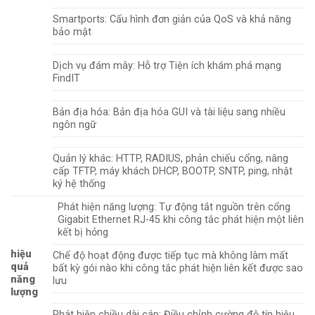
Smartports: Cấu hình đơn giản của QoS và khả năng
bảo mật
Dịch vụ đám mây: Hỗ trợ Tiện ích khám phá mạng
FindIT
Bản địa hóa: Bản địa hóa GUI và tài liệu sang nhiều
ngôn ngữ
Quản lý khác: HTTP, RADIUS, phản chiếu cổng, nâng
cấp TFTP, máy khách DHCP, BOOTP, SNTP, ping, nhật
ký hệ thống
Phát hiện năng lượng: Tự động tắt nguồn trên cổng
Gigabit Ethernet RJ-45 khi công tắc phát hiện một liên
kết bị hỏng
hiệu
Chế độ hoạt động được tiếp tục mà không làm mất
quả
bất kỳ gói nào khi công tắc phát hiện liên kết được sao
năng
lưu
lượng
Phát hiện chiều dài cáp: Điều chỉnh cường độ tín hiệu