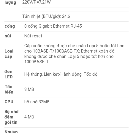
220V/P=7,21W
lượng
Tản nhiệt (BTU/giờ): 24,6
cổng
8 cổng Gigabit Ethernet RJ-45
nút
Nút reset
Cặp xoắn không được che chắn Loại 5 hoặc tốt hơn
Loại
cho 10BASE-T/100BASE-TX; Ethernet xoắn đôi
cáp
không được che chắn Loại 5 hoặc tốt hơn cho
1000BASE-T
đèn
Hệ thống, Liên kết/Hành động, Tốc độ
LED
Tốc
8 MB
biến
CPU
bộ nhớ 32MB
Bộ nhớ
đệm
4 MB
gói tin
Nguồn