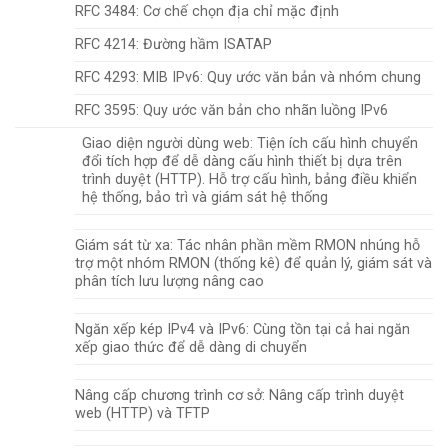
RFC 3484: Cơ chế chọn địa chỉ mặc định
RFC 4214: Đường hầm ISATAP
RFC 4293: MIB IPv6: Quy ước văn bản và nhóm chung
RFC 3595: Quy ước văn bản cho nhãn luồng IPv6
Giao diện người dùng web: Tiện ích cấu hình chuyển
đổi tích hợp để dễ dàng cấu hình thiết bị dựa trên
trình duyệt (HTTP). Hỗ trợ cấu hình, bảng điều khiển
hệ thống, bảo trì và giám sát hệ thống
Giám sát từ xa: Tác nhân phần mềm RMON nhúng hỗ
trợ một nhóm RMON (thống kê) để quản lý, giám sát và
phân tích lưu lượng nâng cao
Ngăn xếp kép IPv4 và IPv6: Cùng tồn tại cả hai ngăn
xếp giao thức để dễ dàng di chuyển
Nâng cấp chương trình cơ sở: Nâng cấp trình duyệt
web (HTTP) và TFTP