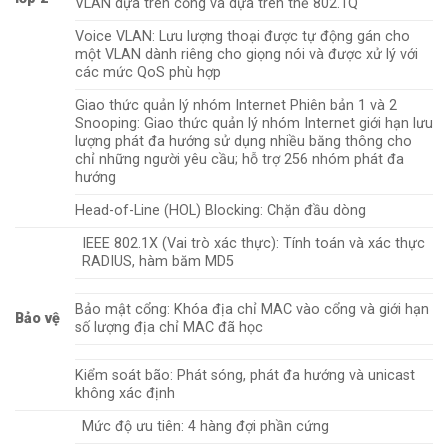
VLAN dựa trên cổng và dựa trên thẻ 802.1Q
Voice VLAN: Lưu lượng thoại được tự động gán cho
một VLAN dành riêng cho giọng nói và được xử lý với
các mức QoS phù hợp
Giao thức quản lý nhóm Internet Phiên bản 1 và 2
Snooping: Giao thức quản lý nhóm Internet giới hạn lưu
lượng phát đa hướng sử dụng nhiều băng thông cho
chỉ những người yêu cầu; hỗ trợ 256 nhóm phát đa
hướng
Head-of-Line (HOL) Blocking: Chặn đầu dòng
IEEE 802.1X (Vai trò xác thực): Tính toán và xác thực
RADIUS, hàm băm MD5
Bảo mật cổng: Khóa địa chỉ MAC vào cổng và giới hạn
Bảo vệ
số lượng địa chỉ MAC đã học
Kiểm soát bão: Phát sóng, phát đa hướng và unicast
không xác định
Mức độ ưu tiên: 4 hàng đợi phần cứng