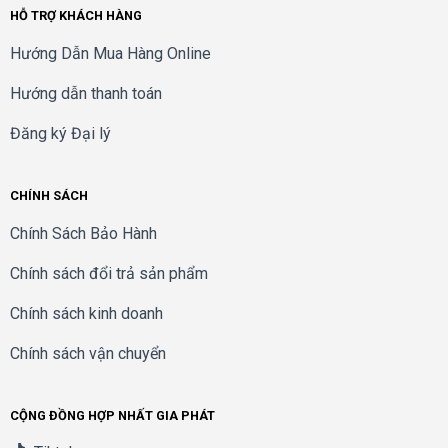
HỖ TRỢ KHÁCH HÀNG
Data Encryption Standard (DES)
Hướng Dẫn Mua Hàng Online
Triple Data Encryption Standard (3DES)
Encryption
Hướng dẫn thanh toán
Advanced Encryption Standard (AES)
encryption: AES-128, AES-192, AES-256
Đăng ký Đại lý
Authentication
MD5/SHA1
IPsec NAT
Supported for gateway-to-gateway and client-
CHÍNH SÁCH
traversal
to-gateway tunnels
Chính Sách Bảo Hành
VPN pass-
PPTP, Layer 2 Tunneling Protocol (L2TP), IPsec
through
Chính sách đổi trả sản phẩm
Dead peer detection (DPD)
Chính sách kinh doanh
Split DNS
Advanced
VPN
VPN backup
Chính sách vận chuyển
Internet Key Exchange (IKE) with certificate
Quality of Service (QoS)
CỘNG ĐỒNG HỢP NHẤT GIA PHÁT