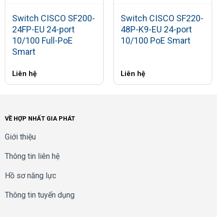
Port triggering
Up to 30 entries
Switch CISCO SF200-
Switch CISCO SF220-
Blocking
Java, cookies, ActiveX, HTTP proxy
24FP-EU 24-port
48P-K9-EU 24-port
Content
10/100 Full-PoE
10/100 PoE Smart
Static URL blocking or keyword blocking
filtering
Smart
HTTPS web access to device manager
Secure
Liên hệ
Liên hệ
management
Username/password complexity enforcement
802.1Q VLAN
VLAN
7 VLANs supported
VỀ HỢP NHẤT GIA PHÁT
VPN
Giới thiệu
25 IPsec site-to-site tunnels for branch office
connectivity
Thông tin liên hệ
IP Security
25 IPsec VPN tunnels via Cisco VPN client and
(IPsec)
Hồ sơ năng lực
third-party clients such as “The GreenBow” for
remote-access VPN connectivity
Thông tin tuyển dụng
SSL VPN
10 SSL VPN tunnels for remote client access
PPTP
10 PPTP tunnels for remote access