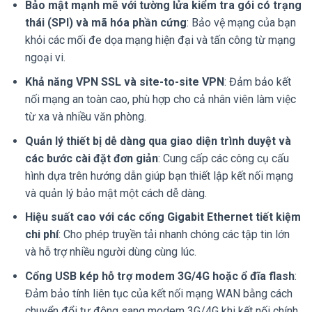
Bảo mật mạnh mẽ với tường lửa kiểm tra gói có trạng
thái (SPI) và mã hóa phần cứng
: Bảo vệ mạng của bạn
khỏi các mối đe dọa mạng hiện đại và tấn công từ mạng
ngoại vi.
Khả năng VPN SSL và site-to-site VPN
: Đảm bảo kết
nối mạng an toàn cao, phù hợp cho cả nhân viên làm việc
từ xa và nhiều văn phòng.
Quản lý thiết bị dễ dàng qua giao diện trình duyệt và
các bước cài đặt đơn giản
: Cung cấp các công cụ cấu
hình dựa trên hướng dẫn giúp bạn thiết lập kết nối mạng
và quản lý bảo mật một cách dễ dàng.
Hiệu suất cao với các cổng Gigabit Ethernet tiết kiệm
chi phí
: Cho phép truyền tải nhanh chóng các tập tin lớn
và hỗ trợ nhiều người dùng cùng lúc.
Cổng USB kép hỗ trợ modem 3G/4G hoặc ổ đĩa flash
:
Đảm bảo tính liên tục của kết nối mạng WAN bằng cách
chuyển đổi tự động sang modem 3G/4G khi kết nối chính