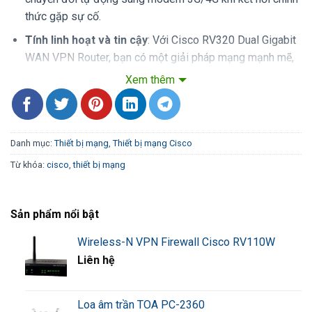
thức gặp sự cố.
Tính linh hoạt và tin cậy
: Với Cisco RV320 Dual Gigabit
WAN VPN Router, bạn có một giải pháp mạng mạnh mẽ,
linh hoạt, và tin cậy để đáp ứng mọi yêu cầu của doanh
Xem thêm
nghiệp nhỏ của bạn, đồng thời đảm bảo hiệu suất và bảo
mật cao.
Danh mục:
Thiết bị mạng
,
Thiết bị mạng Cisco
Description
Specification
Từ khóa:
cisco
,
thiết bị mạng
Dual Gigabit Ethernet Ports
Dual WAN
Failover
Load balancing
Sản phẩm nổi bật
802.3, 802.3u
Wireless-N VPN Firewall Cisco RV110W
Standards
IPv4 (RFC 791)
Liên hệ
IPv6 (RFC 2460)
Loa âm trần TOA PC-2360
Dynamic Host Configuration Protocol (DHCP)