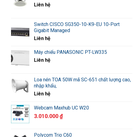
server, DHCP client, DHCP relay agent
Liên hệ
Static IP
Point-to-Point Protocol over Ethernet (PPPoE)
Switch CISCO SG350-10-K9-EU 10-Port
WAN
Gigabit Managed
Point-to-Point Tunneling Protocol (PPTP)
Connectivity
Liên hệ
Transparent bridge
Máy chiếu PANASONIC PT-LW335
DNS relay, Dynamic DNS (DynDNS.org,
3322.org), DNS local database
Liên hệ
IPv6
Routing Information Protocol (RIP) v1 and v2,
Loa nén TOA 50W mã SC-651 chất lượng cao,
and RIP for IPv6 (RIPng)
nhập khẩu,
Liên hệ
Routing
Inter-VLAN routing
protocols
Static routing
Webcam Maxhub UC W20
VLANs supported: 7
3.010.000
₫
Port Address Translation (PAT)
Network
Address
One-to-one NAT
Polycom Trio C60