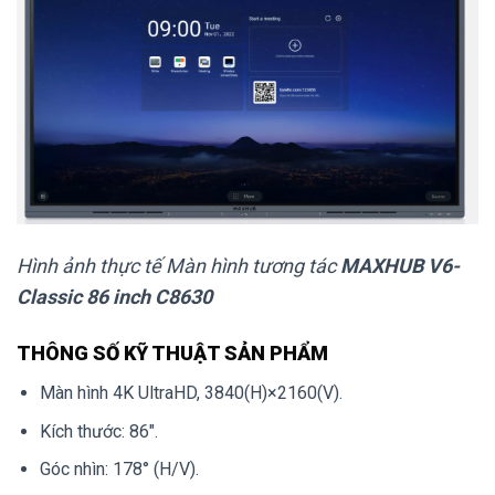
Hình ảnh thực tế Màn hình tương tác
MAXHUB V6-
Classic 86 inch C8630
THÔNG SỐ KỸ THUẬT SẢN PHẨM
Màn hình 4K UltraHD, 3840(H)×2160(V).
Kích thước: 86″.
Góc nhìn: 178° (H/V).