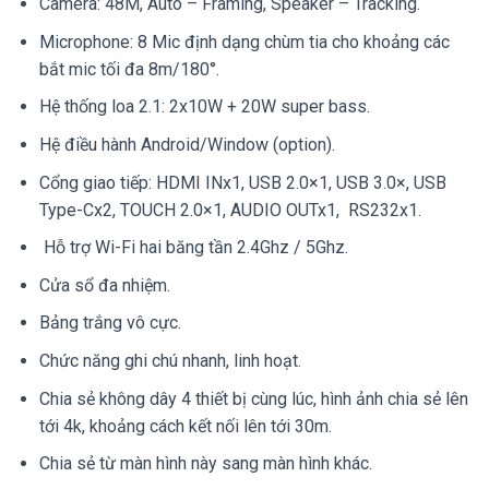
Camera: 48M, Auto – Framing, Speaker – Tracking.
Microphone: 8 Mic định dạng chùm tia cho khoảng các
bắt mic tối đa 8m/180°.
Hệ thống loa 2.1: 2x10W + 20W super bass.
Hệ điều hành Android/Window (option).
Cổng giao tiếp: HDMI INx1, USB 2.0×1, USB 3.0×, USB
Type-Cx2, TOUCH 2.0×1, AUDIO OUTx1, RS232x1.
Hỗ trợ Wi-Fi hai băng tần 2.4Ghz / 5Ghz.
Cửa sổ đa nhiệm.
Bảng trắng vô cực.
Chức năng ghi chú nhanh, linh hoạt.
Chia sẻ không dây 4 thiết bị cùng lúc, hình ảnh chia sẻ lên
tới 4k, khoảng cách kết nối lên tới 30m.
Chia sẻ từ màn hình này sang màn hình khác.