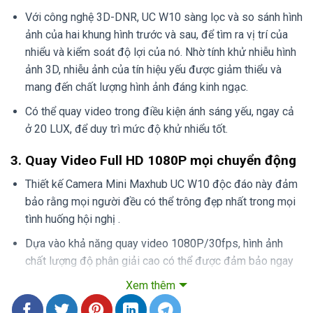
Với công nghệ 3D-DNR, UC W10 sàng lọc và so sánh hình
ảnh của hai khung hình trước và sau, để tìm ra vị trí của
nhiểu và kiểm soát độ lợi của nó. Nhờ tính khử nhiễu hình
ảnh 3D, nhiễu ảnh của tín hiệu yếu được giảm thiểu và
mang đến chất lượng hình ảnh đáng kinh ngạc.
Có thể quay video trong điều kiện ánh sáng yếu, ngay cả
ở 20 LUX, để duy trì mức độ khử nhiểu tốt.
3. Quay Video Full HD 1080P mọi chuyển động
Thiết kế Camera Mini Maxhub UC W10 độc đáo này đảm
bảo rằng mọi người đều có thể trông đẹp nhất trong mọi
tình huống hội nghị .
Dựa vào khả năng quay video 1080P/30fps, hình ảnh
chất lượng độ phân giải cao có thể được đảm bảo ngay
cả trên màn hình 55inch trở lên
Xem thêm
Cảm biến hiệu suất cao 2M pixel được sử dụng trong lĩnh