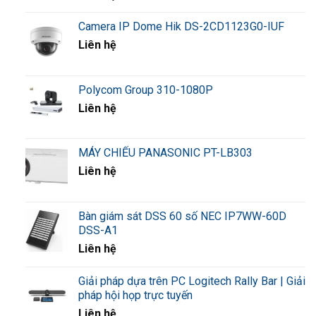
6. Tương Thích Với Phần Mềm Yêu Thích Của
Bạn
Camera IP Dome Hik DS-2CD1123G0-IUF
Liên hệ
Sử dụng phần mềm hội nghị mà bạn yêu thích nhất.
Webcam này hỗ trợ Zoom, Microsoft Teams, Skype và
nhiều ứng dụng phổ biền khác.
Polycom Group 310-1080P
Giao thức đa phương tiện chuẩn USB, tương thích với hầu
Liên hệ
hết các máy tính và ứng dụng.
MÁY CHIẾU PANASONIC PT-LB303
Đặc tính
Mô tả
Liên hệ
Mẫu
UC W10
Camera
2MP
Bàn giám sát DSS 60 số NEC IP7WW-60D
DSS-A1
Độ phân giải
1920×1080p
Liên hệ
Tỉ lệ khung hình
1080p@30fps
Định dạng
MJPEG, H.264, YUY2; UVC
Giải pháp dựa trên PC Logitech Rally Bar | Giải
pháp hội họp trực tuyến
Góc nhìn
71°
Liên hệ