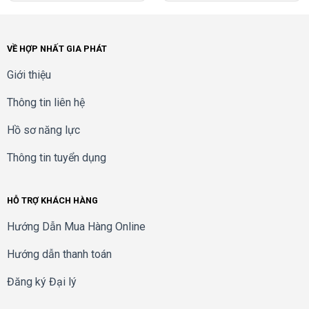
Phụ kiên
Dây cáp USB, Hướng dẫn sử dụng
Tương thích với các
Zoom, Microsoft Teams, Skype và tất cả
VỀ HỢP NHẤT GIA PHÁT
phần mềm
tiêu chuẩn USB/UVC
Giới thiệu
Thông tin liên hệ
Hồ sơ năng lực
Thông tin tuyển dụng
HỖ TRỢ KHÁCH HÀNG
Hướng Dẫn Mua Hàng Online
Hướng dẫn thanh toán
Đăng ký Đại lý