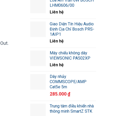
Loa Âm Trần 6W BOSCH
LHM0606/00
Liên hệ
Giao Diện Tín Hiệu Audio
Định Cịa Chỉ Bosch PRS-
1AIP1
Liên hệ
 Out.
Máy chiếu không dây
VIEWSONIC PA502XP
Liên hệ
Dây nhảy
COMMSCOPE/AMP
Cat5e 5m
285.000
₫
Trung tâm điều khiển nhà
thông minh SmartZ STK