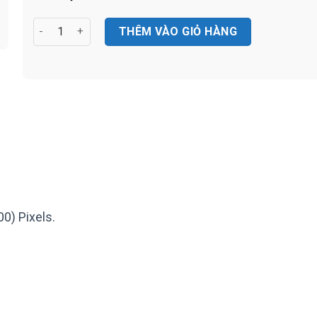
Máy chiếu DELL M115HD số lượng
THÊM VÀO GIỎ HÀNG
0) Pixels.