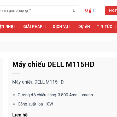
0
₫
HOT
ỆN NHẸ
GIẢI PHÁP
DỊCH VỤ
DỰ ÁN
TIN TỨC
Máy chiếu DELL M115HD
Máy chiếu DELL M115HD
Cường độ chiếu sáng: 3.800 Ansi Lumens.
Công suất loa: 10W.
Liên hệ