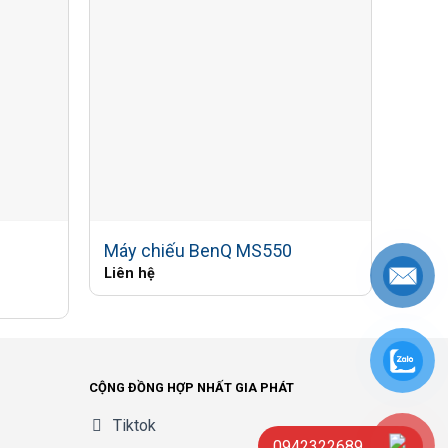
Máy 
Máy chiếu BenQ MS550
minh
Liên hệ
Liên 
CỘNG ĐỒNG HỢP NHẤT GIA PHÁT
Tiktok
0942322689