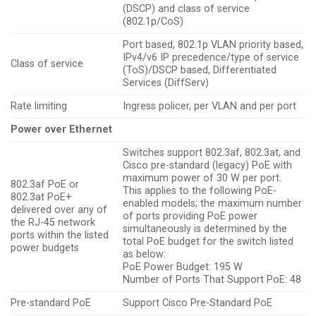
(DSCP) and class of service
(802.1p/CoS)
Port based, 802.1p VLAN priority based,
IPv4/v6 IP precedence/type of service
Class of service
(ToS)/DSCP based, Differentiated
Services (DiffServ)
Rate limiting
Ingress policer, per VLAN and per port
Power over Ethernet
Switches support 802.3af, 802.3at, and
Cisco pre-standard (legacy) PoE with
maximum power of 30 W per port.
802.3af PoE or
This applies to the following PoE-
802.3at PoE+
enabled models; the maximum number
delivered over any of
of ports providing PoE power
the RJ-45 network
simultaneously is determined by the
ports within the listed
total PoE budget for the switch listed
power budgets
as below:
PoE Power Budget: 195 W
Number of Ports That Support PoE: 48
Pre-standard PoE
Support Cisco Pre-Standard PoE