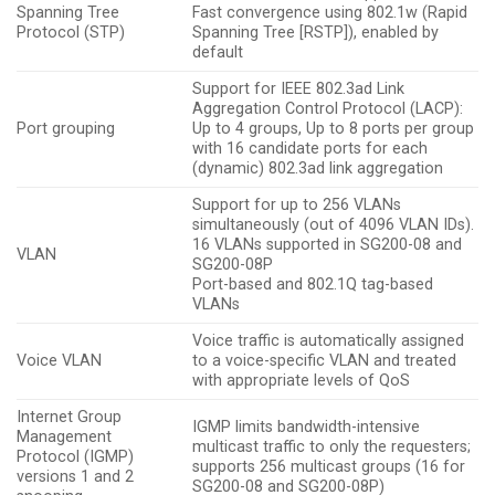
Spanning Tree
Fast convergence using 802.1w (Rapid
Protocol (STP)
Spanning Tree [RSTP]), enabled by
default
Support for IEEE 802.3ad Link
Aggregation Control Protocol (LACP):
Port grouping
Up to 4 groups, Up to 8 ports per group
with 16 candidate ports for each
(dynamic) 802.3ad link aggregation
Support for up to 256 VLANs
simultaneously (out of 4096 VLAN IDs).
16 VLANs supported in SG200-08 and
VLAN
SG200-08P
Port-based and 802.1Q tag-based
VLANs
Voice traffic is automatically assigned
Voice VLAN
to a voice-specific VLAN and treated
with appropriate levels of QoS
Internet Group
IGMP limits bandwidth-intensive
Management
multicast traffic to only the requesters;
Protocol (IGMP)
supports 256 multicast groups (16 for
versions 1 and 2
SG200-08 and SG200-08P)