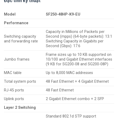
Đặc tính kỹ thuật
Model
SF250-48HP-K9-EU
Performance
Capacity in Millions of Packets per
Switching capacity
Second (mpps) (64-byte packets): 13.1
and forwarding rate
Switching Capacity in Gigabits per
Second (Gbps): 17.6
Frame sizes up to 10 KB supported on
Jumbo frames
10/100 and Gigabit Ethernet interfaces
(9 KB for SG200-08 and SG200-08P)
MAC table
Up to 8,000 MAC addresses
Total system ports
48 Fast Ethernet + 4 Gigabit Ethernet
RJ-45 ports
48 Fast Ethernet
Uplink ports
2 Gigabit Ethernet combo + 2 SFP
Layer 2 Switching
Standard 802.1d STP support