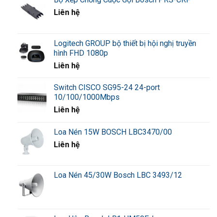
IEEE 802.3z Gigabit
Liên hệ
Ethernet, IEEE
802.3x Flow
Control, 802.1p
priority, Energy
Logitech GROUP bộ thiết bị hội nghị truyền
Efficient Ethernet
hình FHD 1080p
Category 5e or
Liên hệ
Cabling type
better
Switch CISCO SG95-24 24-port
System/PWR,
link/activity, 100M,
10/100/1000Mbps
cable diagnostics,
Liên hệ
LED indicators
loop detection,
gigabit, mini-GBIC
*if present
Loa Nén 15W BOSCH LBC3470/00
Liên hệ
SG95D-08: DC 12V,
Power supply
1.0A
SG95D-
Loa Nén 45/30W Bosch LBC 3493/12
08:
Physical dimensions (W x
SG95D-08:
Weight
0.94 lb.
D x H)
160x30x103.5 mm
(0.43
kg