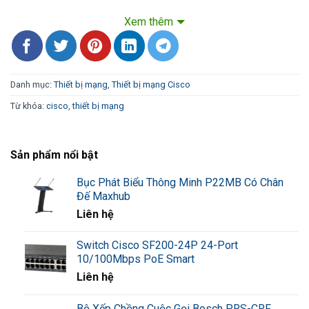
SG95D-08: 8 RJ-45
Xem thêm
connectors for
10BASE-
T/100BASE-
TX/1000BASE-T
ports
Danh mục:
Thiết bị mạng
,
Thiết bị mạng Cisco
automatic medium
Ports
Từ khóa:
cisco
,
thiết bị mạng
dependent interface
(MDI) and MDI
crossover (MDI-X);
Sản phẩm nổi bật
auto-negotiated
port for connecting
10-, 100-, 1000-
Bục Phát Biểu Thông Minh P22MB Có Chân
Mbps devices
Đế Maxhub
Liên hệ
IEEE 802.3
10BASE-T
Ethernet, IEEE
Switch Cisco SF200-24P 24-Port
802.3u 100BASE-
10/100Mbps PoE Smart
TX Fast Ethernet,
Liên hệ
IEEE 802.3ab
1000BASE-T
Standards
Xem thêm
Gigabit Ethernet,
Bộ Xếp Chồng Cuộc Gọi Bosch PRS-CRF