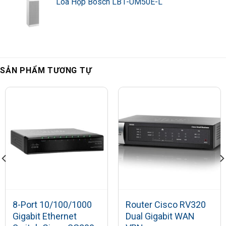
Loa Hộp Bosch LB1-UM50E-L
Gbps SG95D-08:
Switching capacity
16 Gbps
Forwarding rate in
million packets per
second (mpps)
Forwarding capacity
(based on 64-byte
packets): SG95D-
SẢN PHẨM TƯƠNG TỰ
08: 11.9 mpps
UL (UL 60950),
CSA (CSA 22.2),
Compliance/certifications
CE mark, FCC Part
15 (CFR 47) Class
A, FCC Class B
-Bảo hành: 12 tháng.
8-Port 10/100/1000
Router Cisco RV320
Gigabit Ethernet
Dual Gigabit WAN