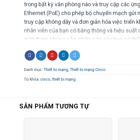
trong bất kỳ văn phòng nào và truy cập các ứn
Ethernet (PoE) cho phép bộ chuyển mạch gửi 
truy cập không dây và đơn giản hóa việc triển
nhân viên của bạn có băng thông và hiệu suất cầ
mật được nhúng sẵn, nhân viên của bạn có thể 
quyền mới có thể truy cập vào mạng và các ứ
Giao tiếp thống nhất
Danh mục:
Thiết bị mạng
,
Thiết bị mạng Cisco
Từ khóa:
cisco
,
thiết bị mạng
Bộ chuyển mạch Cisco SG200-08P cung cấp các
với độ trễ trong mạng của mình và cho phép bạn 
giám sát video qua một mạng Ethernet duy nh
SẢN PHẨM TƯƠNG TỰ
phẩm điện thoại IP và các sản phẩm giao tiếp 
chuyển mạch Cisco SG200-08P đã được kiểm tr
tương thích đầy đủ với Cisco và các sản phẩm 