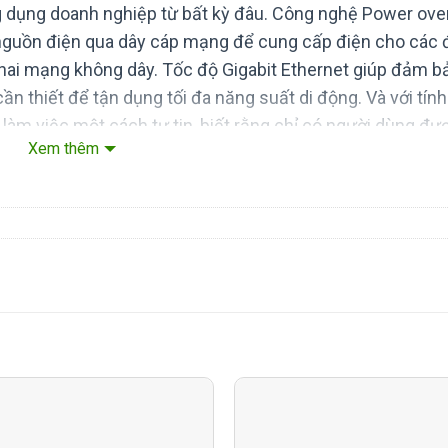
g dụng doanh nghiệp từ bất kỳ đâu. Công nghệ Power ove
nguồn điện qua dây cáp mạng để cung cấp điện cho các
 khai mạng không dây. Tốc độ Gigabit Ethernet giúp đảm b
n thiết để tận dụng tối đa năng suất di động. Và với tín
làm việc một cách tự tin, biết rằng chỉ có người dùng đư
Xem thêm
ng dụng mạng.
 tính năng QoS để cho phép bạn ưu tiên giao thông nh
hội tụ tất cả các giải pháp giao tiếp của bạn như điện th
ất. Cisco SG200-08P cung cấp một bộ sưu tập đầy đủ cá
thống nhất khác được thiết kế cho doanh nghiệp nhỏ và b
a một cách nghiêm ngặt để đảm bảo tích hợp dễ dàng v
từ nhà cung cấp khác.