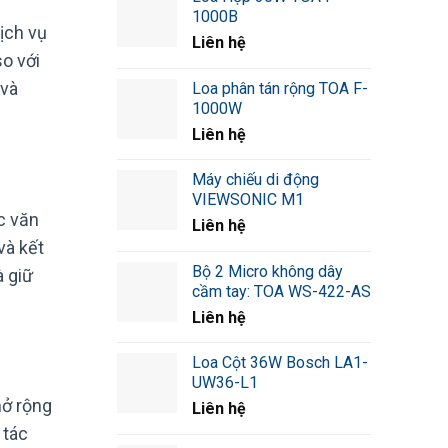
1000B
ịch vụ
Liên hệ
o với
 và
Loa phân tán rộng TOA F-
1000W
Liên hệ
Máy chiếu di động
VIEWSONIC M1
c văn
Liên hệ
và kết
Bộ 2 Micro không dây
à giữ
cầm tay: TOA WS-422-AS
Liên hệ
Loa Cột 36W Bosch LA1-
UW36-L1
mở rộng
Liên hệ
 tác