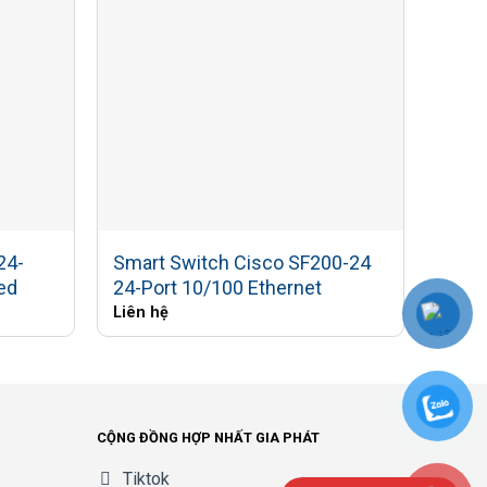
 hoặc
 cố của
ho phép
ện thoại
24-
Smart Switch Cisco SF200-24
Swit
ed
24-Port 10/100 Ethernet
EU 2
ời dùng
Liên hệ
Liên 
và tăng
CỘNG ĐỒNG HỢP NHẤT GIA PHÁT
đợi từ
Tiktok