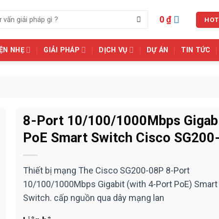
0
₫
HOT
ỆN NHẸ
GIẢI PHÁP
DỊCH VỤ
DỰ ÁN
TIN TỨC
8-Port 10/100/1000Mbps Gigab
PoE Smart Switch Cisco SG200
Thiết bị mạng The Cisco SG200-08P 8-Port
10/100/1000Mbps Gigabit (with 4-Port PoE) Smart
Switch. cấp nguồn qua dây mạng lan