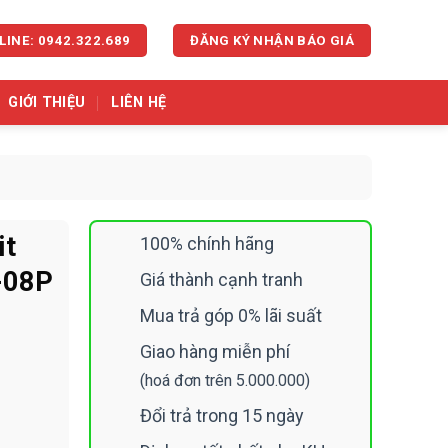
LINE: 0942.322.689
ĐĂNG KÝ NHẬN BÁO GIÁ
GIỚI THIỆU
LIÊN HỆ
it
100% chính hãng
-08P
Giá thành cạnh tranh
Mua trả góp 0% lãi suất
Giao hàng miễn phí
(hoá đơn trên 5.000.000)
Đổi trả trong 15 ngày