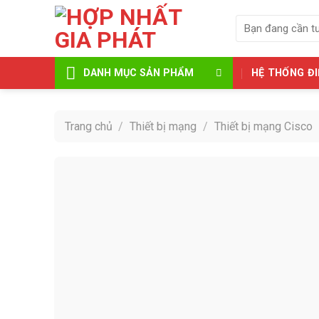
Skip
Tìm
to
kiếm:
content
HỆ THỐNG ĐI
DANH MỤC SẢN PHẨM
Trang chủ
/
Thiết bị mạng
/
Thiết bị mạng Cisco