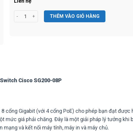
Liên hệ
8-Port 10/100/1000Mbps Gigabit PoE Smart Switch Cisco 
THÊM VÀO GIỎ HÀNG
 Switch Cisco SG200-08P
 cổng Gigabit (với 4 cổng PoE) cho phép bạn đạt được 
 mức giá phải chăng. Đây là một giải pháp lý tưởng khi 
ên mạng và kết nối máy tính, máy in và máy chủ.