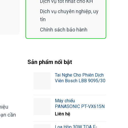
Dịch vụ tốt nhất cho KH
Dịch vụ chuyên nghiệp, uy
SG200-08P số lượng
tín
Chính sách bảo hành
Sản phẩm nổi bật
Tai Nghe Cho Phiên Dịch
Viên Bosch LBB 9095/30
Máy chiếu
hiệu
PANASONIC PT-VX615N
Liên hệ
bạn cần
Loa Hộp 30W TOA F-