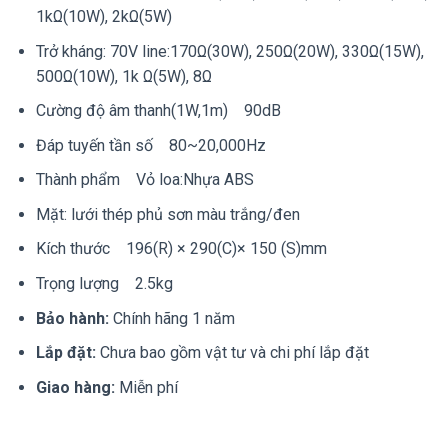
1kΩ(10W), 2kΩ(5W)
Trở kháng: 70V line:170Ω(30W), 250Ω(20W), 330Ω(15W),
500Ω(10W), 1k Ω(5W), 8Ω
Cường độ âm thanh(1W,1m) 90dB
Đáp tuyến tần số 80~20,000Hz
Thành phẩm Vỏ loa:Nhựa ABS
Mặt: lưới thép phủ sơn màu trắng/đen
Kích thước 196(R) × 290(C)× 150 (S)mm
Trọng lượng 2.5kg
Bảo hành:
Chính hãng 1 năm
Lắp đặt:
Chưa bao gồm vật tư và chi phí lắp đặt
Giao hàng:
Miễn phí