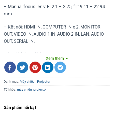
– Manual focus lens: F=2.1 – 2.25, f=19.11 – 22.94
mm.
– Kết nối: HDMI IN, COMPUTER IN x 2, MONITOR
OUT, VIDEO IN, AUDIO 1 IN, AUDIO 2 IN, LAN, AUDIO
OUT, SERIAL IN.
– Loa tích hợp: 2W.
Xem thêm
– Nguồn điện vào: 100-240 VAC, 3.5 A, 50 Hz/60 Hz.
– Kích thước: 335 x 96 x 252 mm.
Danh mục:
Máy chiếu - Projector
Từ khóa:
máy chiếu
,
projector
– Trọng lượng: 2.9 kgs.
– Xuất xứ tại Trung Quốc.
Sản phẩm nổi bật