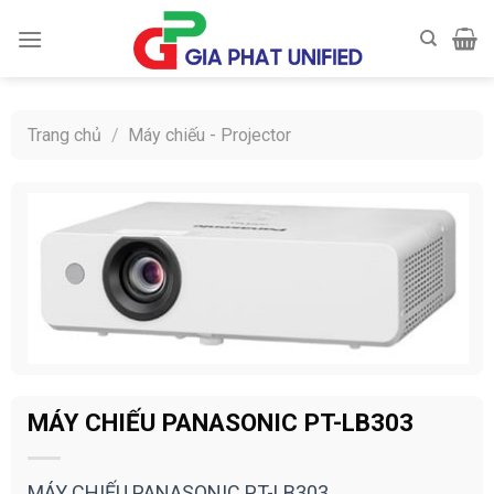
Skip
to
content
Trang chủ
/
Máy chiếu - Projector
MÁY CHIẾU PANASONIC PT-LB303
MÁY CHIẾU PANASONIC PT-LB303