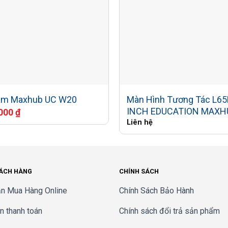
hone 20, Ceiling Mic
oint
s
s
Màn Hình Tương Tác L65
m Maxhub UC W20
hnology
ll traversal
INCH EDUCATION MAXH
.000
₫
Liên hệ
ts formats up to maximum 1080p60
t formats up to maximum 4K (3840 x 2160) at 30 fps including HD1
ontrol (CEC) 2.0
HÁCH HÀNG
CHÍNH SÁCH
rt formats up to 3840 x 2160p60 (4Kp60) (In use)
 (encode and decode) up to 1920 x 1080p60 (HD1080p)
n Mua Hàng Online
Chính Sách Bảo Hành
ontrol (CEC) 2.0
 thanh toán
Chính sách đổi trả sản phẩm
G.729, AAC-LD, and Opus