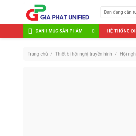
Skip
Tìm
to
kiếm:
content
HỆ THỐNG ĐI
DANH MỤC SẢN PHẨM
Trang chủ
/
Thiết bị hội nghị truyền hình
/
Hội ngh