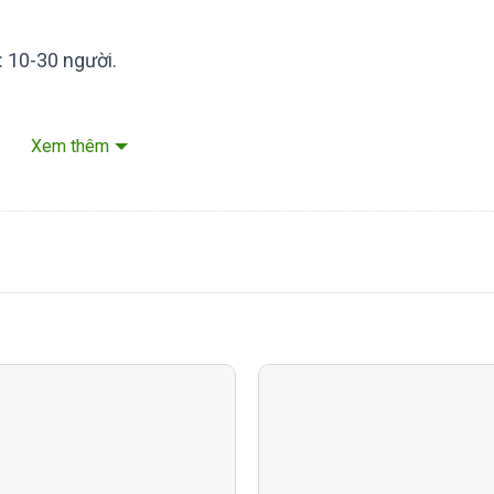
 10-30 người.
Xem thêm
point Software Version 9.2 or later, or Cisco Webex Room OS
h
s for Room 70, Cisco Webex Quad camera, Loudspeakers, Cisco Tou
 stand or wall mount
0
(HDMI – HDMI), LAN cable and Power cable
tor, edge-lit LED
 (16:9)
4000:1
g (typical), +/- 70 deg (minimum)
 6 ms
@ 7,200K (default), 260 cd/m2 @ 10,000K