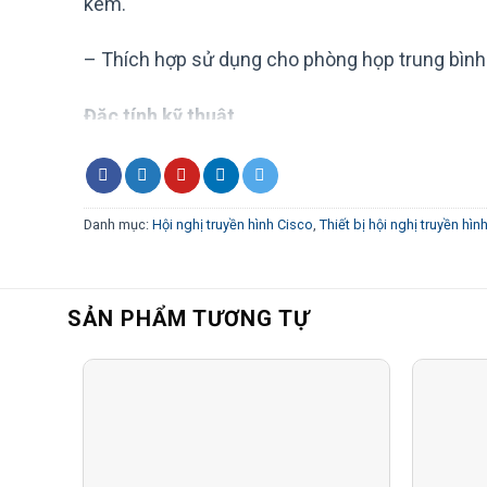
kèm.
– Thích hợp sử dụng cho phòng họp trung bình:
Đặc tính kỹ thuật
Model
CS-ROOM70D-K9
Software compatibility
Cisco Collaboration End
Danh mục:
Hội nghị truyền hình Cisco
,
Thiết bị hội nghị truyền hìn
Cisco Webex Codec Plu
control unit
Default components in Cisco
Mounting option – Floor
Webex Room 70
2x Table Microphone 2
SẢN PHẨM TƯƠNG TỰ
2x Presentation cable 
2x 70-inch TFT-LCD moni
Resolution: 3840 x 2160
Contrast ratio: Typical 
Displays
Viewing angle: +/- 88 de
Response time: Typical
Brightness: 230 cd/m2 