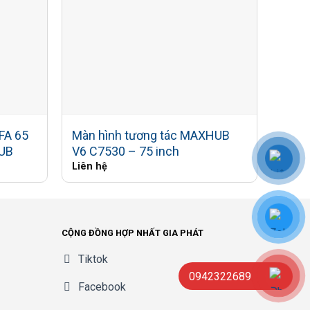
FA 65
Màn hình tương tác MAXHUB
Màn 
UB
V6 C7530 – 75 inch
INC
Liên hệ
Liên 
080p60
CỘNG ĐỒNG HỢP NHẤT GIA PHÁT
Tiktok
0942322689
Facebook