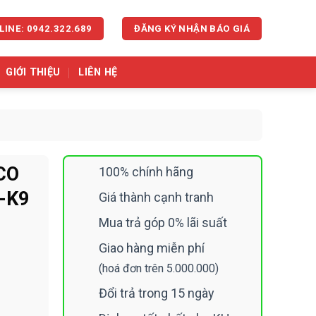
LINE: 0942.322.689
ĐĂNG KÝ NHẬN BÁO GIÁ
GIỚI THIỆU
LIÊN HỆ
SCO
100% chính hãng
-K9
Giá thành cạnh tranh
Mua trả góp 0% lãi suất
Giao hàng miễn phí
(hoá đơn trên 5.000.000)
S-ROOM70D-K9 số lượng
Đổi trả trong 15 ngày