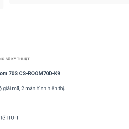
NG SỐ KỸ THUẬT
x Room 70S CS-ROOM70D-K9
 giải mã, 2 màn hình hiển thị.
tế ITU-T.